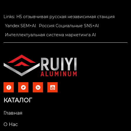
Links:
H5 отзывчивая русская независимая станция
Yandex SEM+AI
Россия Социальные SNS+AI
Интеллектуальная система маркетинга AI




КАТАЛОГ
Главная
О Нас